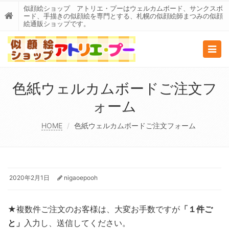
似顔絵ショップ アトリエ・プーはウェルカムボード、サンクスボ
ード、手描きの似顔絵を専門とする、札幌の似顔絵師まつみの似顔
絵通販ショップです。
Togg
navig
色紙ウェルカムボードご注文フ
ォーム
HOME
色紙ウェルカムボードご注文フォーム
2020年2月1日
nigaoepooh
★複数件ご注文のお客様は、大変お手数ですが
「１件ご
と」
入力し、送信してください。